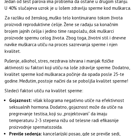
Jedan od šest parova ima problema da ostane u drugom stanju.
U 40% slučajeva uzrok je u lošem zdravlju sperme kod muškarca.
Za razliku od ženskog, muško telo kontinuirano tokom života
proizvodi reproduktivne ćelije. Žene se rađaju sa konačnim
brojem jajnih ćelija i jedino time raspolažu, dok muškarci
proizvode spermu celog života. Zbog toga, životni stil i dnevne
navike muškarca utiču na proces sazrevanja sperme i njen
kvalitet.
Pušenje, alkohol, stres, nezdrava ishrana i manjak fizičke
aktivnosti su faktori koji utiču na loše zdravlje sperme. Dodatno,
kvalitet sperme kod muškaraca počinje da opada posle 25-te
godine. Međutim, postoje načini da se poboljša kvalitet sperme!
Sledeći faktori utiču na kvalitet sperme:
Gojaznost:
višak kilograma negativno utiče na efektivnost
seksualnih hormona. Dodatno, gojaznost može da utiče na
pregrevanje testisa, koji su „projektovani“ da imaju
temperaturu 2-3 stepena nižu od telesne radi efikasnije
proizvodnje spermatozoida.
Previše sedenja:
kancelarijski posao, gde se previše sedi,