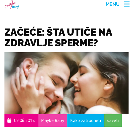
MENU
ZAČEĆE: ŠTA UTIČE NA
ZDRAVLJE SPERME?
09.06.2017.
Maybe Baby
Kako zatrudneti
saveti