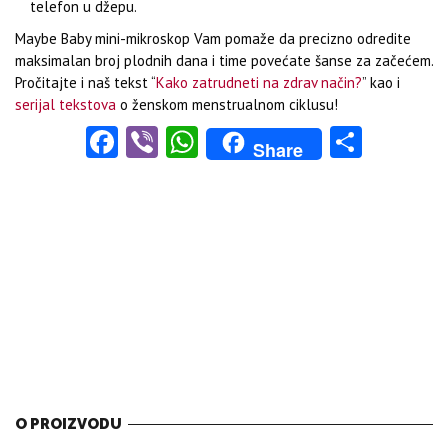
telefon u džepu.
Maybe Baby mini-mikroskop Vam pomaže da precizno odredite
maksimalan broj plodnih dana i time povećate šanse za začećem.
Pročitajte i naš tekst “
Kako zatrudneti na zdrav način?
” kao i
serijal tekstova
o ženskom menstrualnom ciklusu!
Facebook
Viber
WhatsApp
Share
Share
O PROIZVODU