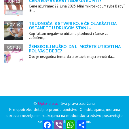
CENA MAYBE BABY I GDE GA KUPITI?
JUN 22
Cene ažurirane: 22. juna 2025. Mini mikroskop „Maybe Baby“
je...
TRUDNOĆA: 8 STVARI KOJE ĆE OLAKŠATI DA
NOV 30
OSTANETE U DRUGOM STANJU
Koji faktori negativno utiču na plodnost i šanse za
začećem,...
ŽENSKO ILI MUŠKO: DA LI MOŽETE UTICATI NA
OCT 26
POL VAŠE BEBE?
Ovo je nezgodna tema: da li ostaviti majci prirodi da...
©
Optix d.o.o.
| Sva prava zadržana.
Pre upotrebe detaljno proučiti uputstvo! O indikacijama, merama
opreza i neželjenim reakcijama na medicinsko sredstvo posavetujte
se sa lekarom ili farmaceutom.
Facebook
Viber
WhatsApp
Share