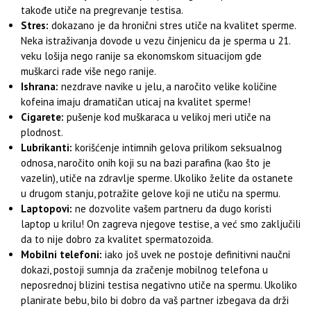
takođe utiče na pregrevanje testisa.
Stres:
dokazano je da hronični stres utiče na kvalitet sperme.
Neka istraživanja dovode u vezu činjenicu da je sperma u 21.
veku lošija nego ranije sa ekonomskom situacijom gde
muškarci rade više nego ranije.
Ishrana:
nezdrave navike u jelu, a naročito velike količine
kofeina imaju dramatičan uticaj na kvalitet sperme!
Cigarete:
pušenje kod muškaraca u velikoj meri utiče na
plodnost.
Lubrikanti:
korišćenje intimnih gelova prilikom seksualnog
odnosa, naročito onih koji su na bazi parafina (kao što je
vazelin), utiče na zdravlje sperme. Ukoliko želite da ostanete
u drugom stanju, potražite gelove koji ne utiču na spermu.
Laptopovi:
ne dozvolite vašem partneru da dugo koristi
laptop u krilu! On zagreva njegove testise, a već smo zaključili
da to nije dobro za kvalitet spermatozoida.
Mobilni telefoni:
iako još uvek ne postoje definitivni naučni
dokazi, postoji sumnja da zračenje mobilnog telefona u
neposrednoj blizini testisa negativno utiče na spermu. Ukoliko
planirate bebu, bilo bi dobro da vaš partner izbegava da drži