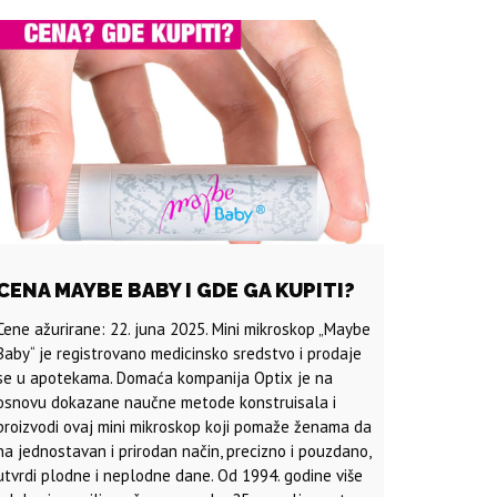
CENA MAYBE BABY I GDE GA KUPITI?
Cene ažurirane: 22. juna 2025. Mini mikroskop „Maybe
Baby“ je registrovano medicinsko sredstvo i prodaje
se u apotekama. Domaća kompanija Optix je na
osnovu dokazane naučne metode konstruisala i
proizvodi ovaj mini mikroskop koji pomaže ženama da
na jednostavan i prirodan način, precizno i pouzdano,
utvrdi plodne i neplodne dane. Od 1994. godine više