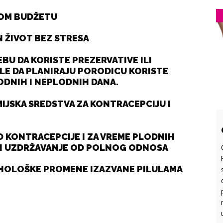
NOM BUDŽETU
N ŽIVOT BEZ STRESA
BU DA KORISTE PREZERVATIVE ILI
ELE DA PLANIRAJU PORODICU KORISTE
ODNIH I NEPLODNIH DANA.
MIJSKA SREDSTVA ZA KONTRACEPCIJU I
D KONTRACEPCIJE I ZA VREME PLODNIH
ILI UZDRŽAVANJE OD POLNOG ODNOSA
SIHOLOŠKE PROMENE IZAZVANE PILULAMA