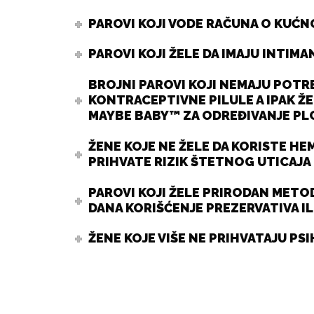
PAROVI KOJI VODE RAČUNA O KUĆ
PAROVI KOJI ŽELE DA IMAJU INTIMA
BROJNI PAROVI KOJI NEMAJU POTRE
KONTRACEPTIVNE PILULE A IPAK Ž
MAYBE BABY™ ZA ODREĐIVANJE PL
ŽENE KOJE NE ŽELE DA KORISTE HE
PRIHVATE RIZIK ŠTETNOG UTICAJA
PAROVI KOJI ŽELE PRIRODAN METO
DANA KORIŠĆENJE PREZERVATIVA 
ŽENE KOJE VIŠE NE PRIHVATAJU P