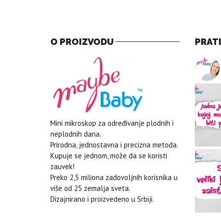
O PROIZVODU
PRAT
Mini mikroskop za određivanje plodnih i
neplodnih dana.
Prirodna, jednostavna i precizna metoda.
Kupuje se jednom, može da se koristi
zauvek!
Preko 2,5 miliona zadovoljnih korisnika u
više od 25 zemalja sveta.
Dizajnirano i proizvedeno u Srbiji.