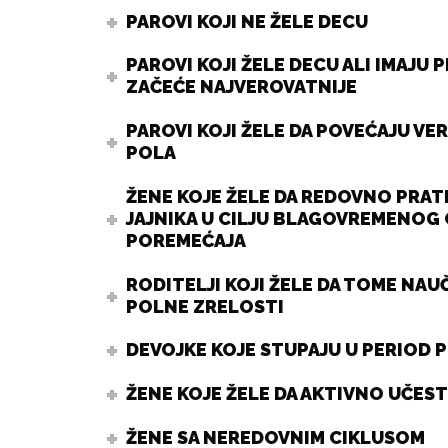
PAROVI KOJI NE ŽELE DECU
PAROVI KOJI ŽELE DECU ALI IMAJU 
ZAČEĆE NAJVEROVATNIJE
PAROVI KOJI ŽELE DA POVEĆAJU V
POLA
ŽENE KOJE ŽELE DA REDOVNO PRATE
JAJNIKA U CILJU BLAGOVREMENOG 
POREMEĆAJA
RODITELJI KOJI ŽELE DA TOME NAU
POLNE ZRELOSTI
DEVOJKE KOJE STUPAJU U PERIOD 
ŽENE KOJE ŽELE DA AKTIVNO UČES
ŽENE SA NEREDOVNIM CIKLUSOM