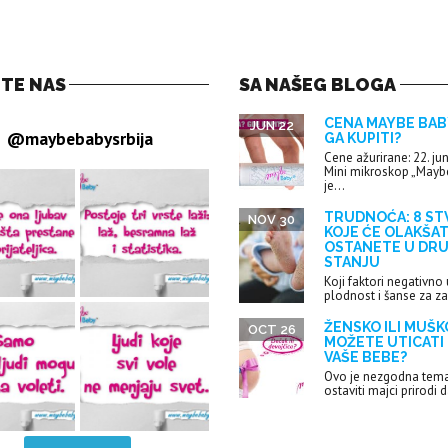
ITE NAS
SA NAŠEG BLOGA
CENA MAYBE BABY
JUN 22
@
maybebabysrbija
GA KUPITI?
Cene ažurirane: 22. ju
Mini mikroskop „Mayb
je...
TRUDNOĆA: 8 ST
NOV 30
KOJE ĆE OLAKŠAT
OSTANETE U DR
STANJU
Koji faktori negativno 
plodnost i šanse za z
ŽENSKO ILI MUŠKO
OCT 26
MOŽETE UTICATI
VAŠE BEBE?
Ovo je nezgodna tema:
ostaviti majci prirodi d