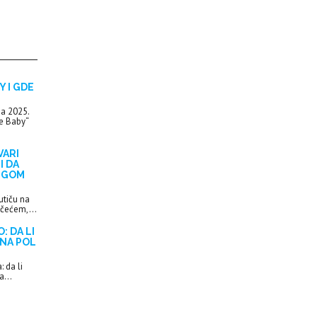
 I GDE
na 2025.
e Baby“
VARI
I DA
UGOM
utiču na
ačećem,...
: DA LI
 NA POL
 da li
a...