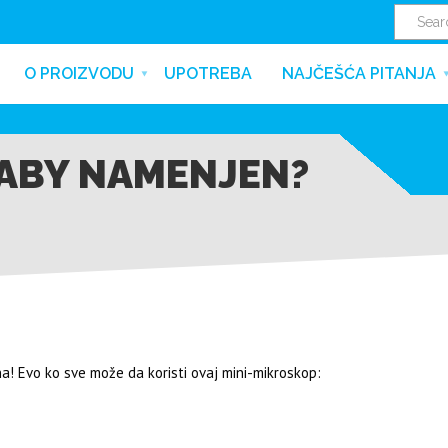
O PROIZVODU
UPOTREBA
NAJČEŠĆA PITANJA
BABY NAMENJEN?
a! Evo ko sve može da koristi ovaj mini-mikroskop: