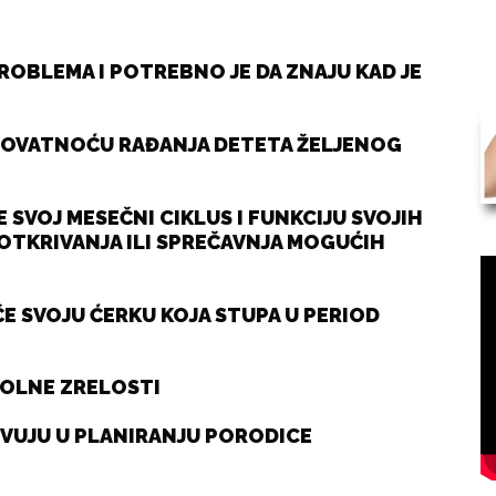
PROBLEMA I POTREBNO JE DA ZNAJU KAD JE
EROVATNOĆU RAĐANJA DETETA ŽELJENOG
 SVOJ MESEČNI CIKLUS I FUNKCIJU SVOJIH
OTKRIVANJA ILI SPREČAVNJA MOGUĆIH
ČE SVOJU ĆERKU KOJA STUPA U PERIOD
POLNE ZRELOSTI
TVUJU U PLANIRANJU PORODICE