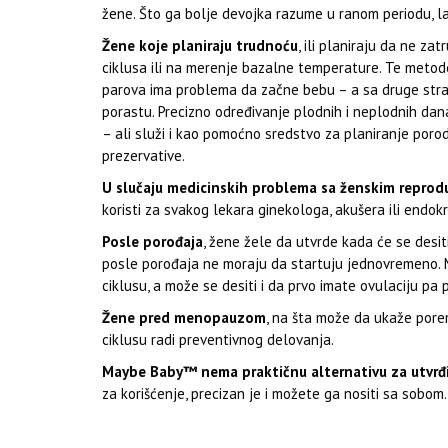
žene. Što ga bolje devojka razume u ranom periodu, lakš
Žene koje planiraju trudnoću
, ili planiraju da ne z
ciklusa ili na merenje bazalne temperature. Te metod
parova ima problema da začne bebu – a sa druge stran
porastu. Precizno određivanje plodnih i neplodnih dan
– ali služi i kao pomoćno sredstvo za planiranje porodi
prezervative.
U slučaju medicinskih problema sa ženskim repro
koristi za svakog lekara ginekologa, akušera ili endok
Posle porođaja
, žene žele da utvrde kada će se desiti
posle porođaja ne moraju da startuju jednovremeno. M
ciklusu, a može se desiti i da prvo imate ovulaciju pa
Žene pred menopauzom
, na šta može da ukaže pore
ciklusu radi preventivnog delovanja.
Maybe Baby™ nema praktičnu alternativu za utvrđiv
za korišćenje, precizan je i možete ga nositi sa sobom.