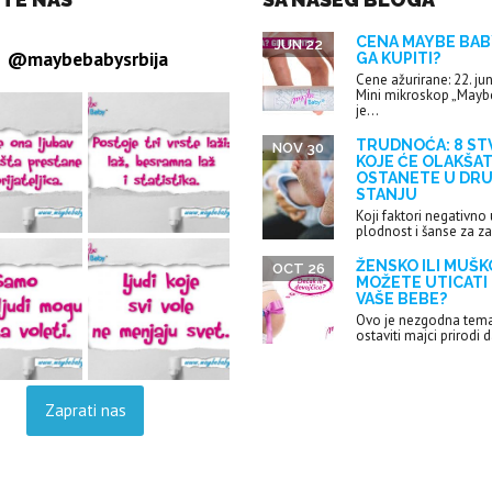
CENA MAYBE BABY
JUN 22
@
maybebabysrbija
GA KUPITI?
Cene ažurirane: 22. ju
Mini mikroskop „Mayb
je...
TRUDNOĆA: 8 ST
NOV 30
KOJE ĆE OLAKŠAT
OSTANETE U DR
STANJU
Koji faktori negativno 
plodnost i šanse za z
ŽENSKO ILI MUŠKO
OCT 26
MOŽETE UTICATI
VAŠE BEBE?
Ovo je nezgodna tema:
ostaviti majci prirodi d
Zaprati nas