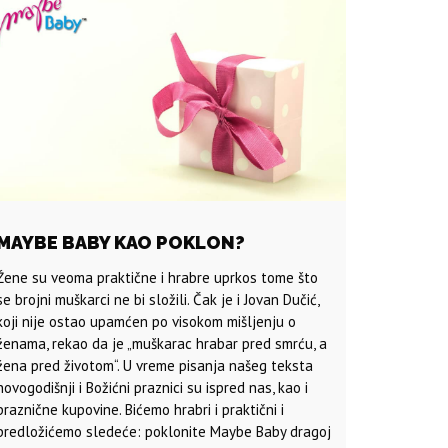
MAYBE BABY KAO POKLON?
Žene su veoma praktične i hrabre uprkos tome što
se brojni muškarci ne bi složili. Čak je i Jovan Dučić,
koji nije ostao upamćen po visokom mišljenju o
ženama, rekao da je „muškarac hrabar pred smrću, a
žena pred životom“. U vreme pisanja našeg teksta
novogodišnji i Božićni praznici su ispred nas, kao i
praznične kupovine. Bićemo hrabri i praktični i
predložićemo sledeće: poklonite Maybe Baby dragoj