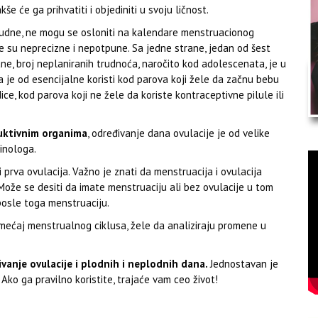
e će ga prihvatiti i objediniti u svoju ličnost.
atrudne, ne mogu se osloniti na kalendare menstruacionog
e su neprecizne i nepotpune. Sa jedne strane, jedan od šest
e, broj neplaniranih trudnoća, naročito kod adolescenata, je u
a je od esencijalne koristi kod parova koji žele da začnu bebu
ce, kod parova koji ne žele da koriste kontraceptivne pilule ili
duktivnim organima
, određivanje dana ovulacije je od velike
rinologa.
 prva ovulacija. Važno je znati da menstruacija i ovulacija
ože se desiti da imate menstruaciju ali bez ovulacije u tom
 posle toga menstruaciju.
mećaj menstrualnog ciklusa, žele da analiziraju promene u
anje ovulacije i plodnih i neplodnih dana.
Jednostavan je
 Ako ga pravilno koristite, trajaće vam ceo život!