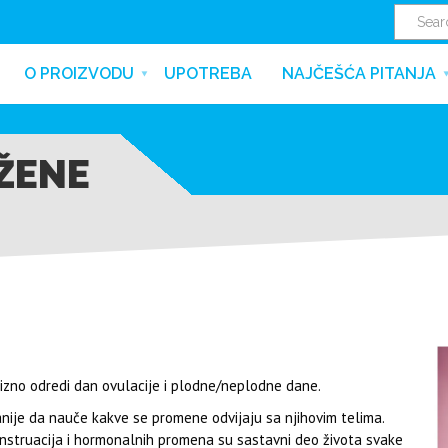
O PROIZVODU
UPOTREBA
NAJČEŠĆA PITANJA
 ŽENE
izno odredi dan ovulacije i plodne/neplodne dane.
anije da nauče kakve se promene odvijaju sa njihovim telima.
enstruacija i hormonalnih promena su sastavni deo života svake