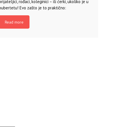
prijateljici, rođaci, koleginici – ili ćerki, ukoliko je u
pubertetu! Evo zašto je to praktično:
Read more