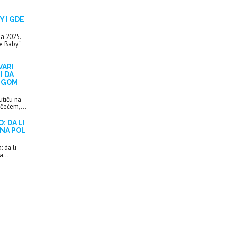
 I GDE
na 2025.
e Baby“
VARI
I DA
UGOM
utiču na
ačećem,...
: DA LI
 NA POL
 da li
a...