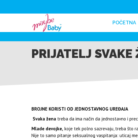
POČETNA
PRIJATELJ SVAKE
BROJNE KORISTI OD JEDNOSTAVNOG UREĐAJA
Svaka žena
treba da ima način da jednostavno i prec
Mlade devojke,
koje tek polno sazrevaju, treba što r
Nije to samo pitanje seksualnog vaspitanja: uticaj m