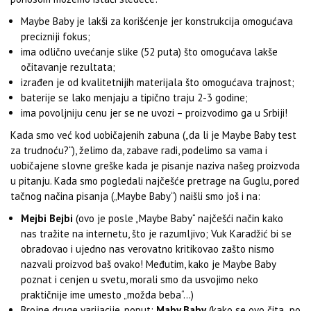
Maybe Baby je lakši za korišćenje jer konstrukcija omogućava
precizniji fokus;
ima odlično uvećanje slike (52 puta) što omogućava lakše
očitavanje rezultata;
izrađen je od kvalitetnijih materijala što omogućava trajnost;
baterije se lako menjaju a tipično traju 2-3 godine;
ima povoljniju cenu jer se ne uvozi – proizvodimo ga u Srbiji!
Kada smo već kod uobičajenih zabuna („da li je Maybe Baby test
za trudnoću?“), želimo da, zabave radi, podelimo sa vama i
uobičajene slovne greške kada je pisanje naziva našeg proizvoda
u pitanju. Kada smo pogledali najčešće pretrage na Guglu, pored
tačnog načina pisanja („Maybe Baby“) naišli smo još i na:
Mejbi Bejbi
(ovo je posle „Maybe Baby“ najčešći način kako
nas tražite na internetu, što je razumljivo; Vuk Karadžić bi se
obradovao i ujedno nas verovatno kritikovao zašto nismo
nazvali proizvod baš ovako! Međutim, kako je Maybe Baby
poznat i cenjen u svetu, morali smo da usvojimo neko
praktičnije ime umesto „možda beba“…)
Brojne druge varijacije, poput:
Maby Baby
(kako se ovo čita „po