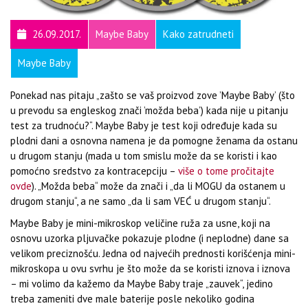
26.09.2017.
Maybe Baby
Kako zatrudneti
Maybe Baby
Ponekad nas pitaju „zašto se vaš proizvod zove ’Maybe Baby’ (što
u prevodu sa engleskog znači ’možda beba’) kada nije u pitanju
test za trudnoću?“. Maybe Baby je test koji određuje kada su
plodni dani a osnovna namena je da pomogne ženama da ostanu
u drugom stanju (mada u tom smislu može da se koristi i kao
pomoćno sredstvo za kontracepciju –
više o tome pročitajte
ovde
). „Možda beba“ može da znači i „da li MOGU da ostanem u
drugom stanju“, a ne samo „da li sam VEĆ u drugom stanju“.
Maybe Baby je mini-mikroskop veličine ruža za usne, koji na
osnovu uzorka pljuvačke pokazuje plodne (i neplodne) dane sa
velikom preciznošću. Jedna od najvećih prednosti korišćenja mini-
mikroskopa u ovu svrhu je što može da se koristi iznova i iznova
– mi volimo da kažemo da Maybe Baby traje „zauvek“, jedino
treba zameniti dve male baterije posle nekoliko godina