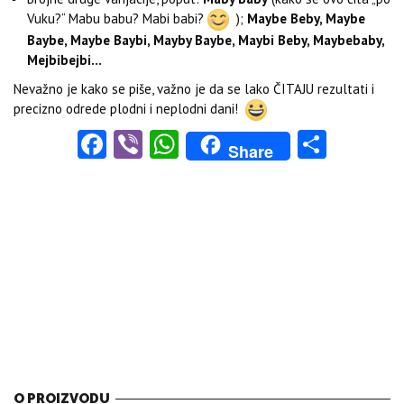
Vuku?“ Mabu babu? Mabi babi?
);
Maybe Beby, Maybe
Baybe, Maybe Baybi, Mayby Baybe, Maybi Beby, Maybebaby,
Mejbibejbi…
Nevažno je kako se piše, važno je da se lako ČITAJU rezultati i
precizno odrede plodni i neplodni dani!
Facebook
Viber
WhatsApp
Share
Share
O PROIZVODU