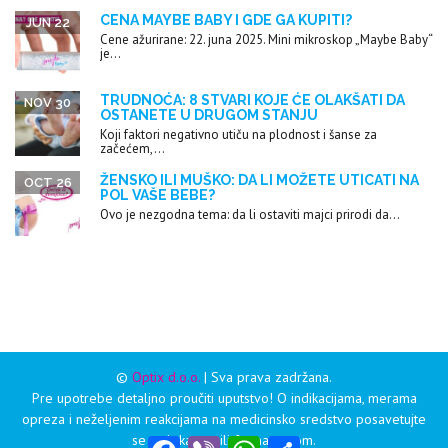
CENA MAYBE BABY I GDE GA KUPITI?
JUN 22
Cene ažurirane: 22. juna 2025. Mini mikroskop „Maybe Baby“
je...
TRUDNOĆA: 8 STVARI KOJE ĆE OLAKŠATI DA
NOV 30
OSTANETE U DRUGOM STANJU
Koji faktori negativno utiču na plodnost i šanse za
začećem,...
ŽENSKO ILI MUŠKO: DA LI MOŽETE UTICATI NA
OCT 26
POL VAŠE BEBE?
Ovo je nezgodna tema: da li ostaviti majci prirodi da...
©
Optix d.o.o.
| Sva prava zadržana.
Pre upotrebe detaljno proučiti uputstvo! O indikacijama, merama
opreza i neželjenim reakcijama na medicinsko sredstvo posavetujte
se sa lekarom ili farmaceutom.
Facebook
Viber
WhatsApp
Share