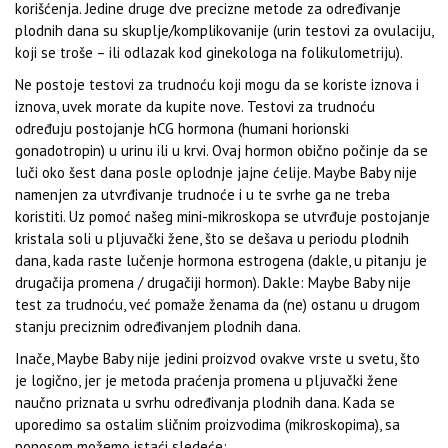
korišćenja. Jedine druge dve precizne metode za određivanje
plodnih dana su skuplje/komplikovanije (urin testovi za ovulaciju,
koji se troše – ili odlazak kod ginekologa na folikulometriju).
Ne postoje testovi za trudnoću koji mogu da se koriste iznova i
iznova, uvek morate da kupite nove. Testovi za trudnoću
određuju postojanje hCG hormona (humani horionski
gonadotropin) u urinu ili u krvi. Ovaj hormon obično počinje da se
luči oko šest dana posle oplodnje jajne ćelije. Maybe Baby nije
namenjen za utvrđivanje trudnoće i u te svrhe ga ne treba
koristiti. Uz pomoć našeg mini-mikroskopa se utvrđuje postojanje
kristala soli u pljuvački žene, što se dešava u periodu plodnih
dana, kada raste lučenje hormona estrogena (dakle, u pitanju je
drugačija promena / drugačiji hormon). Dakle: Maybe Baby nije
test za trudnoću, već pomaže ženama da (ne) ostanu u drugom
stanju preciznim određivanjem plodnih dana.
Inače, Maybe Baby nije jedini proizvod ovakve vrste u svetu, što
je logično, jer je metoda praćenja promena u pljuvački žene
naučno priznata u svrhu određivanja plodnih dana. Kada se
uporedimo sa ostalim sličnim proizvodima (mikroskopima), sa
ponosom možemo istaći sledeće: