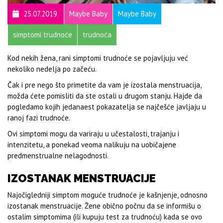
25.07.2019.
Maybe Baby
Maybe Baby
simptomi trudnoće
trudnoća
Kod nekih žena, rani simptomi trudnoće se pojavljuju već
nekoliko nedelja po začeću.
Čak i pre nego što primetite da vam je izostala menstruacija,
možda ćete pomisliti da ste ostali u drugom stanju. Hajde da
pogledamo kojih jedanaest pokazatelja se najčešće javljaju u
ranoj fazi trudnoće.
Ovi simptomi mogu da variraju u učestalosti, trajanju i
intenzitetu, a ponekad veoma nalikuju na uobičajene
predmenstrualne nelagodnosti.
IZOSTANAK MENSTRUACIJE
Najočigledniji simptom moguće trudnoće je kašnjenje, odnosno
izostanak menstruacije. Žene obično počnu da se informišu o
ostalim simptomima (ili kupuju test za trudnoću) kada se ovo