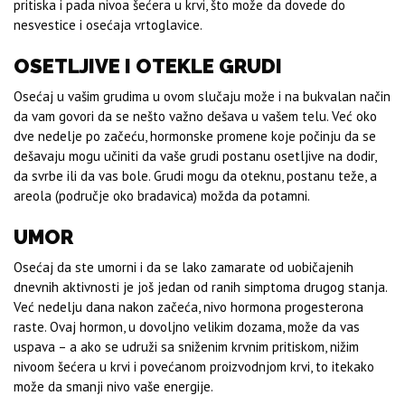
pritiska i pada nivoa šećera u krvi, što može da dovede do
nesvestice i osećaja vrtoglavice.
OSETLJIVE I OTEKLE GRUDI
Osećaj u vašim grudima u ovom slučaju može i na bukvalan način
da vam govori da se nešto važno dešava u vašem telu. Već oko
dve nedelje po začeću, hormonske promene koje počinju da se
dešavaju mogu učiniti da vaše grudi postanu osetljive na dodir,
da svrbe ili da vas bole. Grudi mogu da oteknu, postanu teže, a
areola (područje oko bradavica) možda da potamni.
UMOR
Osećaj da ste umorni i da se lako zamarate od uobičajenih
dnevnih aktivnosti je još jedan od ranih simptoma drugog stanja.
Već nedelju dana nakon začeća, nivo hormona progesterona
raste. Ovaj hormon, u dovoljno velikim dozama, može da vas
uspava – a ako se udruži sa sniženim krvnim pritiskom, nižim
nivoom šećera u krvi i povećanom proizvodnjom krvi, to itekako
može da smanji nivo vaše energije.