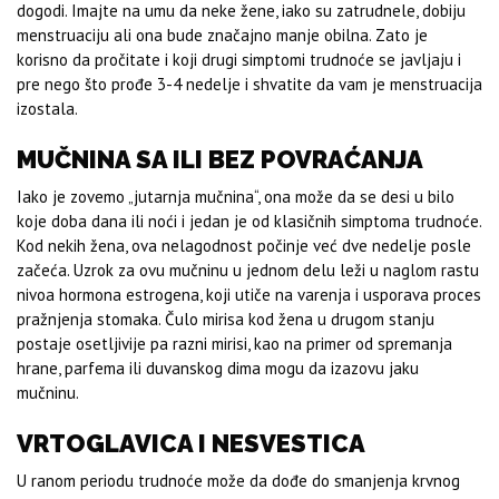
dogodi. Imajte na umu da neke žene, iako su zatrudnele, dobiju
menstruaciju ali ona bude značajno manje obilna. Zato je
korisno da pročitate i koji drugi simptomi trudnoće se javljaju i
pre nego što prođe 3-4 nedelje i shvatite da vam je menstruacija
izostala.
MUČNINA SA ILI BEZ POVRAĆANJA
Iako je zovemo „jutarnja mučnina“, ona može da se desi u bilo
koje doba dana ili noći i jedan je od klasičnih simptoma trudnoće.
Kod nekih žena, ova nelagodnost počinje već dve nedelje posle
začeća. Uzrok za ovu mučninu u jednom delu leži u naglom rastu
nivoa hormona estrogena, koji utiče na varenja i usporava proces
pražnjenja stomaka. Čulo mirisa kod žena u drugom stanju
postaje osetljivije pa razni mirisi, kao na primer od spremanja
hrane, parfema ili duvanskog dima mogu da izazovu jaku
mučninu.
VRTOGLAVICA I NESVESTICA
U ranom periodu trudnoće može da dođe do smanjenja krvnog