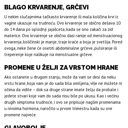
BLAGO KRVARENJE, GRČEVI
U nekim slučajevima tačkasto krvarenje ili mala količina krvi iz
vagine ukazuje na trudnoću. Ovo krvarenje se obično dešava 10
do 14 dana po oplodnji jajašceta, kada se ono zakači za zid
materice. Ovo krvarenje se obično dasi ranije od menstruacionog
krvarenja, količinski je manje, traje kraće a boja je svetlija. Pored
ovoga, neke žene će osetiti abdominalne grčeve, pulsiranje ili
treperenje koje nalikuje na menstrualne grčeve.
PROMENE U ŽELJI ZA VRSTOM HRANE
Ako ostanete u drugom stanju, može da vam se desi da neku
vrstu hrane, koja vam je do sada bila omiljena, više ne možete ni
očima da vidite – dok sa druge strane imate želju da probate i
jedete stvari koje vam do sada nisu bile po ukusu. Kao i većinu
drugih simptoma trudnoće, i ovo se pripisuje naglim promenama
u nivoima hormona, naročito u prvom trimestru kada su ove
promene najveće.
GLAVOBOLJE