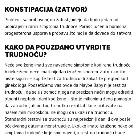
KONSTIPACIJA (ZATVOR)
Problemi sa probavom, na žalost, umeju da budu jedan od
uobičajenih ranih simptoma trudnoće. Porast lučenja hormona
progesterona usporava probavu što može da dovede do zatvora.
KAKO DA POUZDANO UTVRDITE
TRUDNOĆU?
Neće sve žene imati sve navedene simptome kod rane trudnoće.
A neke žene neće imati nijedan izražen sindrom. Zato, ukoliko
niste sigurni – kupite test za trudnoću ili zakažite pregled kod
ginekologa. Podsetićemo vas ovde da Maybe Baby nije test za
trudnoću i da se uz pomoć njega na precizan način mogu odrediti
plodni i neplodni dani kod žene – što je milionima žena pomoglo
da zatrudne, ali od tog trenutka rezultati koje očitavate na
našem mini mikroskopu ne mogu da ukažu na trudnoću.
Standardni testovi za trudnoću su najprecizniji dan ili dva posle
očekivanog datuma menstruacije. Ukoliko imate izražene neke od
simptoma trudnoće koje smo naveli, a test na trudnoću bude