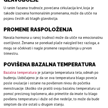
U ranim fazama trudnoće, povećana cirkulacija krvi, koja je
takođe izazvana hormonalnim promenama, može da utiče na
pojavu čestih ali blagih glavobolja.
PROMENE RASPOLOŽENJA
Navala hormona u ranoj trudnoći može da utiče na emocionalnu
osetljivost. Ženama se ponekad plače naizgled bez razloga, a
mogu se očekivati i nagle promene raspoloženja u prvom
trimestru.
POVIŠENA BAZALNA TEMPERATURA
Bazalna temperatura
je jutarnja temperatura tela, odmah po
buđenju. Uobičajeno je da se ova temperatura blago poveća
posle ovulacije i ostane na povišenom nivou do početka
menstruacije. Ukoliko ste pratili svoju bazalnu temperaturu uz
pomoć preciznog toplomera, ako primetite da imate tu blago
povišenu temperaturu i duže od dve nedelje, to može da bude
simptom da ste ostali u drugom stanju.