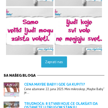
Zaprati nas
SA NAŠEG BLOGA
CENA MAYBE BABY I GDE GA KUPITI?
JUN 22
Cene ažurirane: 22. juna 2025. Mini mikroskop „Maybe Baby“
je...
TRUDNOĆA: 8 STVARI KOJE ĆE OLAKŠATI DA
NOV 30
OSTANETE U DRUGOM STANJU