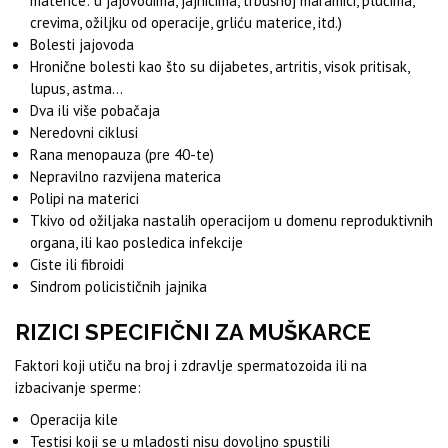
materice: u jajovodima, jajnicima, trbušnoj maramici, plućima,
crevima, ožiljku od operacije, grliću materice, itd.)
Bolesti jajovoda
Hronične bolesti kao što su dijabetes, artritis, visok pritisak,
lupus, astma…
Dva ili više pobačaja
Neredovni ciklusi
Rana menopauza (pre 40-te)
Nepravilno razvijena materica
Polipi na materici
Tkivo od ožiljaka nastalih operacijom u domenu reproduktivnih
organa, ili kao posledica infekcije
Ciste ili fibroidi
Sindrom policističnih jajnika
RIZICI SPECIFIČNI ZA MUŠKARCE
Faktori koji utiču na broj i zdravlje spermatozoida ili na
izbacivanje sperme:
Operacija kile
Testisi koji se u mladosti nisu dovoljno spustili