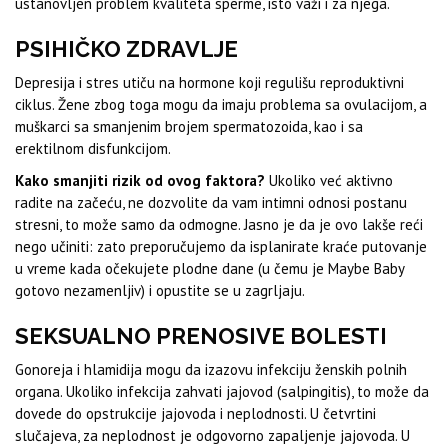
ustanovljen problem kvaliteta sperme, isto važi i za njega.
PSIHIČKO ZDRAVLJE
Depresija i stres utiču na hormone koji regulišu reproduktivni
ciklus. Žene zbog toga mogu da imaju problema sa ovulacijom, a
muškarci sa smanjenim brojem spermatozoida, kao i sa
erektilnom disfunkcijom.
Kako smanjiti rizik od ovog faktora?
Ukoliko već aktivno
radite na začeću, ne dozvolite da vam intimni odnosi postanu
stresni, to može samo da odmogne. Jasno je da je ovo lakše reći
nego učiniti: zato preporučujemo da isplanirate kraće putovanje
u vreme kada očekujete plodne dane (u čemu je Maybe Baby
gotovo nezamenljiv) i opustite se u zagrljaju.
SEKSUALNO PRENOSIVE BOLESTI
Gonoreja i hlamidija mogu da izazovu infekciju ženskih polnih
organa. Ukoliko infekcija zahvati jajovod (salpingitis), to može da
dovede do opstrukcije jajovoda i neplodnosti. U četvrtini
slučajeva, za neplodnost je odgovorno zapaljenje jajovoda. U