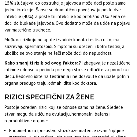
15% slučajeva, do opstrukcije jajovoda može doći posle samo
jedne infekcije! Šanse se dramatično povećavaju posle dve
infekcije (40%), a posle tri infekcije kod približno 70% žena će
doći do blokade jajovoda. Ovo dodatno može da utiče na pojavu
vanmaterične trudnoće.
Muškarci rizikuju od upale izvodnih kanala testisa u kojima
sazrevaju spermatozoidi. Simptomi su otečeni i bolni testisi, a
ukoliko se ovo stanje ne leči može doći do neplodnosti.
Kako smanjiti rizik od ovog faktora?
Izbegavajte nezaštićene
intimne odnose u periodu pre nego što se odlučite za porodicu i
decu. Redovno idite na testiranja i ne dozvolite da upale polnih
organa predugo traju, odmah idite kod doktora.
RIZICI SPECIFIČNI ZA ŽENE
Postoje određeni rizici koji se odnose samo na žene. Sledeće
stvari mogu da utiču na ovulaciju, hormonalni balans i
reproduktivne organe:
Endometrioza (prisustvo sluzokože materice izvan šupljine