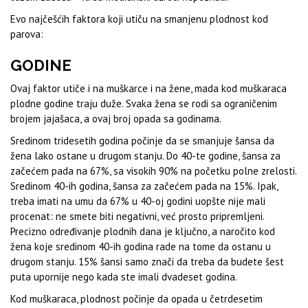
Evo najčešćih faktora koji utiču na smanjenu plodnost kod
parova:
GODINE
Ovaj faktor utiče i na muškarce i na žene, mada kod muškaraca
plodne godine traju duže. Svaka žena se rodi sa ograničenim
brojem jajašaca, a ovaj broj opada sa godinama.
Sredinom tridesetih godina počinje da se smanjuje šansa da
žena lako ostane u drugom stanju. Do 40-te godine, šansa za
začećem pada na 67%, sa visokih 90% na početku polne zrelosti.
Sredinom 40-ih godina, šansa za začećem pada na 15%. Ipak,
treba imati na umu da 67% u 40-oj godini uopšte nije mali
procenat: ne smete biti negativni, već prosto pripremljeni.
Precizno određivanje plodnih dana je ključno, a naročito kod
žena koje sredinom 40-ih godina rade na tome da ostanu u
drugom stanju. 15% šansi samo znači da treba da budete šest
puta upornije nego kada ste imali dvadeset godina.
Kod muškaraca, plodnost počinje da opada u četrdesetim