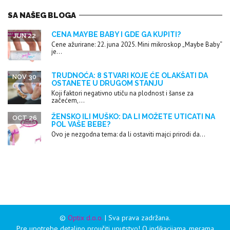
SA NAŠEG BLOGA
CENA MAYBE BABY I GDE GA KUPITI?
JUN 22
Cene ažurirane: 22. juna 2025. Mini mikroskop „Maybe Baby“
je...
TRUDNOĆA: 8 STVARI KOJE ĆE OLAKŠATI DA
NOV 30
OSTANETE U DRUGOM STANJU
Koji faktori negativno utiču na plodnost i šanse za
začećem,...
ŽENSKO ILI MUŠKO: DA LI MOŽETE UTICATI NA
OCT 26
POL VAŠE BEBE?
Ovo je nezgodna tema: da li ostaviti majci prirodi da...
©
Optix d.o.o.
| Sva prava zadržana.
Pre upotrebe detaljno proučiti uputstvo! O indikacijama, merama