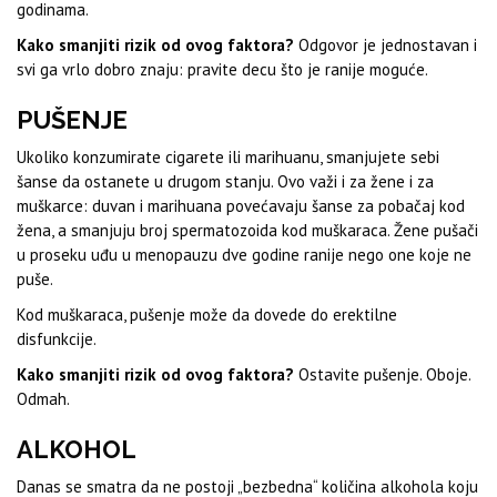
godinama.
Kako smanjiti rizik od ovog faktora?
Odgovor je jednostavan i
svi ga vrlo dobro znaju: pravite decu što je ranije moguće.
PUŠENJE
Ukoliko konzumirate cigarete ili marihuanu, smanjujete sebi
šanse da ostanete u drugom stanju. Ovo važi i za žene i za
muškarce: duvan i marihuana povećavaju šanse za pobačaj kod
žena, a smanjuju broj spermatozoida kod muškaraca. Žene pušači
u proseku uđu u menopauzu dve godine ranije nego one koje ne
puše.
Kod muškaraca, pušenje može da dovede do erektilne
disfunkcije.
Kako smanjiti rizik od ovog faktora?
Ostavite pušenje. Oboje.
Odmah.
ALKOHOL
Danas se smatra da ne postoji „bezbedna“ količina alkohola koju