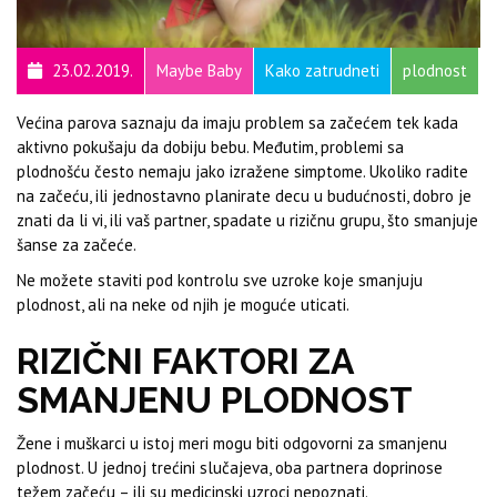
23.02.2019.
Maybe Baby
Kako zatrudneti
plodnost
Većina parova saznaju da imaju problem sa začećem tek kada
aktivno pokušaju da dobiju bebu. Međutim, problemi sa
plodnošću često nemaju jako izražene simptome. Ukoliko radite
na začeću, ili jednostavno planirate decu u budućnosti, dobro je
znati da li vi, ili vaš partner, spadate u rizičnu grupu, što smanjuje
šanse za začeće.
Ne možete staviti pod kontrolu sve uzroke koje smanjuju
plodnost, ali na neke od njih je moguće uticati.
RIZIČNI FAKTORI ZA
SMANJENU PLODNOST
Žene i muškarci u istoj meri mogu biti odgovorni za smanjenu
plodnost. U jednoj trećini slučajeva, oba partnera doprinose
težem začeću – ili su medicinski uzroci nepoznati.