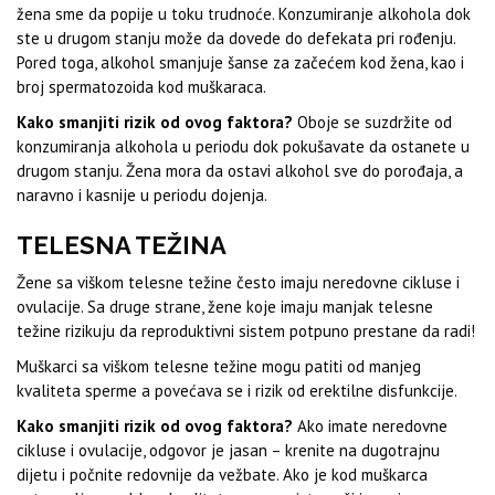
žena sme da popije u toku trudnoće. Konzumiranje alkohola dok
ste u drugom stanju može da dovede do defekata pri rođenju.
Pored toga, alkohol smanjuje šanse za začećem kod žena, kao i
broj spermatozoida kod muškaraca.
Kako smanjiti rizik od ovog faktora?
Oboje se suzdržite od
konzumiranja alkohola u periodu dok pokušavate da ostanete u
drugom stanju. Žena mora da ostavi alkohol sve do porođaja, a
naravno i kasnije u periodu dojenja.
TELESNA TEŽINA
Žene sa viškom telesne težine često imaju neredovne cikluse i
ovulacije. Sa druge strane, žene koje imaju manjak telesne
težine rizikuju da reproduktivni sistem potpuno prestane da radi!
Muškarci sa viškom telesne težine mogu patiti od manjeg
kvaliteta sperme a povećava se i rizik od erektilne disfunkcije.
Kako smanjiti rizik od ovog faktora?
Ako imate neredovne
cikluse i ovulacije, odgovor je jasan – krenite na dugotrajnu
dijetu i počnite redovnije da vežbate. Ako je kod muškarca