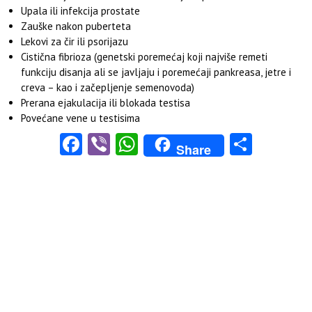
Upala ili infekcija prostate
Zauške nakon puberteta
Lekovi za čir ili psorijazu
Cistična fibrioza (genetski poremećaj koji najviše remeti
funkciju disanja ali se javljaju i poremećaji pankreasa, jetre i
creva – kao i začepljenje semenovoda)
Prerana ejakulacija ili blokada testisa
Povećane vene u testisima
Facebook
Viber
WhatsApp
Share
Share