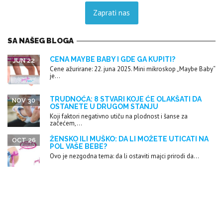
Zaprati nas
SA NAŠEG BLOGA
CENA MAYBE BABY I GDE GA KUPITI?
JUN 22
Cene ažurirane: 22. juna 2025. Mini mikroskop „Maybe Baby“
je...
TRUDNOĆA: 8 STVARI KOJE ĆE OLAKŠATI DA
NOV 30
OSTANETE U DRUGOM STANJU
Koji faktori negativno utiču na plodnost i šanse za
začećem,...
ŽENSKO ILI MUŠKO: DA LI MOŽETE UTICATI NA
OCT 26
POL VAŠE BEBE?
Ovo je nezgodna tema: da li ostaviti majci prirodi da...