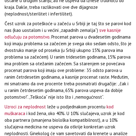
ostane u drugom stanju, ali ne uspeva da iznese trudnoću do
kraja. Dakle, treba razlikovati ove dve dijagnoze
(neplodnost/sterilitet i infertilitet).
Čest uzrok za poteškoće u začeću u Srbiji je taj što se parovi kod
nas (kao uostalom i u većini „zapadnih zemalja“)
sve kasnije
odlučuju za potomstvo
. Procenat parova u dvadesetim godinama
koji imaju problema sa začećem je svega oko sedam odsto, što je
dvostruko manje od proseka (u Srbiji ukupno 15% parova ima
problema sa začećem). U ranim tridesetim godinama, 15% parova
ima problem sa otežanim začećem. Sa starenjem se povećava
procenat parova koji imaju ove probleme: 35 odsto parova u
ranim četrdesetim godinama, a kasnije procenat raste. Međutim,
mi smatramo da ove procente treba posmatrati drugačije: „čak i
u ranim četrdesetim godinama, 65% parova uspeva da dobije
potomstvo!“. „Teškoća“ nije isto što i „nemogućnost“.
Uzroci za neplodnost
leže u podjednakom procentu
kod
muškaraca
i kod žena, oko 40%. U 10% slučajeva, uzrok je kod
oba partnera (smanjena biološka kompatibilnost), a u 10%
slučajeva medicina ne uspeva da otkrije konkretan uzrok
neplodnosti. Ginekolog će vam savetovati da krenete u analize