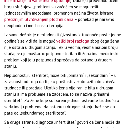
inseminacije ili vantelesne oplodnje
). Dakle, u preovlađujućem
broju slučajeva, problemi sa začećem se mogu rešiti
jednostavnijim metodama: promenom načina života, ishrane,
preciznijim utvrđivanjem plodnih dana
– ponekad je naravno
neophodna i medicinska terapija.
Iz same definicije neplodnosti („izostanak trudnoće posle jedne
godine“) se vidi da je moguć
veliki broj razloga
zbog čega žena
nije ostala u drugom stanju. Tek u veoma, veoma malom broju
slučajeva je muškarac potpuno sterilan ili žena ima medicinski
problem koji je u potpunosti sprečava da ostane u drugom
stanju.
Neplodnost, ili sterilitet, može biti „primarni“ i „sekundarni“ – u
zavisnosti od toga da li je u prošlosti već dolazilo do začeća,
trudnoće ili porođaja. Ukoliko žena nije ranije bila u drugom
stanju a ima probleme sa začećem, to se naziva „primarni
sterilitet“. Za žene koje su barem jednom ostvarile trudnoću a
sada imaju problema da ostanu u drugom stanju, kaže se da
pate od „sekundarnog steriliteta“.
Sa druge strane, dijagnoza „infertilitet“ govori da žena može da