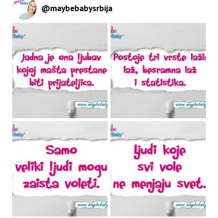
@
maybebabysrbija