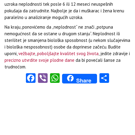
uzroka neplodnosti tek posle 6 ili 12 meseci neuspešnih
pokušaja da zatrudnite. Najbolje je da i muškarac i žena krenu
paralelno u analiziranje mogućih uzroka.
Na kraju, ponovićemo da „neplodnost“ ne znači „potpuna
nemogućnost da se ostane u drugom stanju“. Neplodnost ili
sterilitet je smanjena biološka sposobnost (u nekom slučajevima
i biološka nesposobnost) osobe da doprinese začeću. Budite
uporni,
vežbajte
,
poboljšajte kvalitet svog života
, jedite zdravije i
precizno utvrdite svoje plodne dane
da bi povećali šanse za
trudnoćom.
Facebook
Viber
WhatsApp
Share
Share