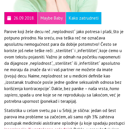
26.09.2018.
Maybe Baby
Kako zatrudneti
Parove koji žele decu reč „neplodnost“ jako potresa i plaši, što je
potpuno prirodno. Na sreću, ova teška reč ne označava
apsolutnu nemogućnost para da dobije potomstvo! Često se
koriste još neke teške reči: „sterilitet“ i „infertilitet“, koje ćemo u
ovom tekstu pojasniti. Važno je odmah na početku napomenuti
da dijagnoze „neplodnost“, „sterilitet“ ili „infertilitet“ apsolutno
ne moraju da znače da vi i vaš partner ne možete da imate
(svoju) decu. Naime, neplodnost se u medicini definiše kao
„izostanak trudnoće posle jedne godine seksualnih odnosa bez
korišćenja kontracepcije“. Dakle, bez panike – naša vrsta,
homo
sapiens
, spada u one koje se ne reprodukuju sa lakoćom, već je
potrebna upornost (ponekad i terapija).
Statistika u celom svetu, pa i u Srbiji, je slična: jedan od šest
parova ima probleme sa začećem, ali samo njih 3% zahteva
postupak medicinski asistirane oplodnje (u koje spadaju postupci