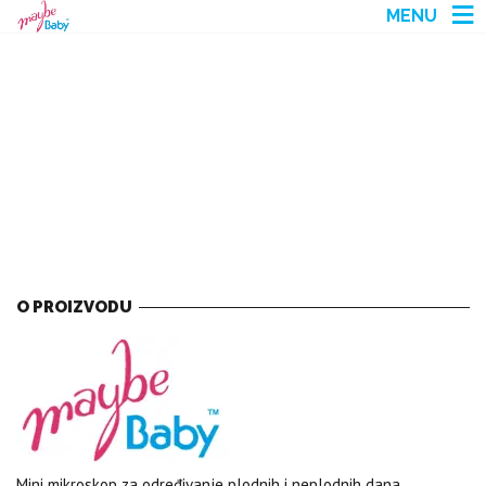
MENU
O PROIZVODU
Mini mikroskop za određivanje plodnih i neplodnih dana.