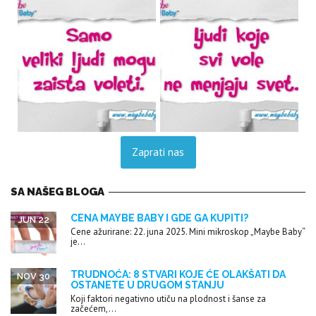
Zaprati nas
SA NAŠEG BLOGA
CENA MAYBE BABY I GDE GA KUPITI?
JUN 22
Cene ažurirane: 22. juna 2025. Mini mikroskop „Maybe Baby“
je...
TRUDNOĆA: 8 STVARI KOJE ĆE OLAKŠATI DA
NOV 30
OSTANETE U DRUGOM STANJU
Koji faktori negativno utiču na plodnost i šanse za
začećem,...